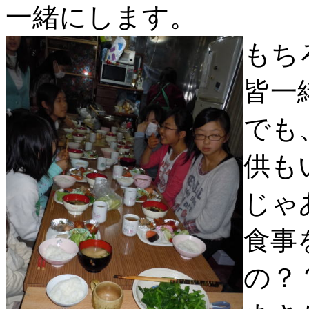
一緒にします。
もち
皆一
でも
供も
じゃ
食事
の？