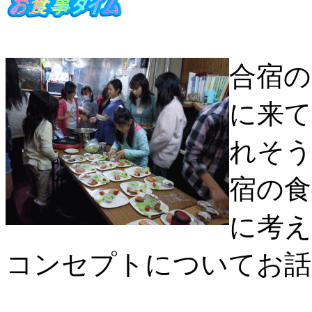
合宿の
に来て
れそう
宿の食
に考
コンセプトについてお話