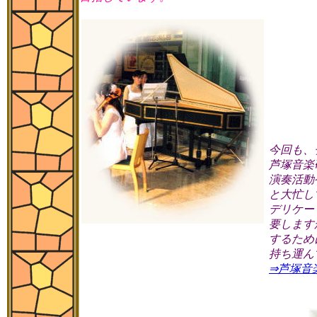
今回も、
芦塚音楽
演奏活動
と大忙し
デリケー
要します
するため
持ち運ん
⇒芦塚音